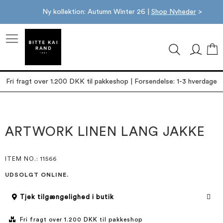
Ny kollektion: Autumn Winter 26 |
Shop Nyheder
>
M
Fri fragt over 1.200 DKK til pakkeshop | Forsendelse: 1-3 hverdage
Gå
Gå
til
til
slutningen
starten
ARTWORK LINEN LANG JAKKE
af
af
billedgalleriet
billedgalleriet
ITEM NO.
: 11566
UDSOLGT ONLINE.
Tjek tilgængelighed i butik
Fri fragt over 1.200 DKK til pakkeshop