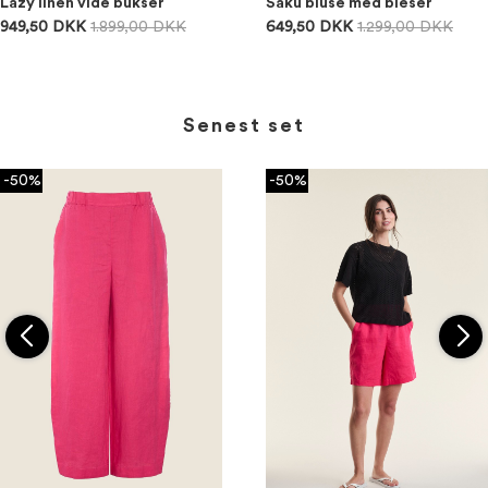
Lazy linen vide bukser
Saku bluse med bieser
949,50 DKK
1.899,00 DKK
649,50 DKK
1.299,00 DKK
Senest set
-50%
-50%