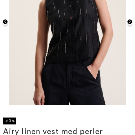
Gå
til
starten
-50%
af
billedgalleriet
Airy linen vest med perler