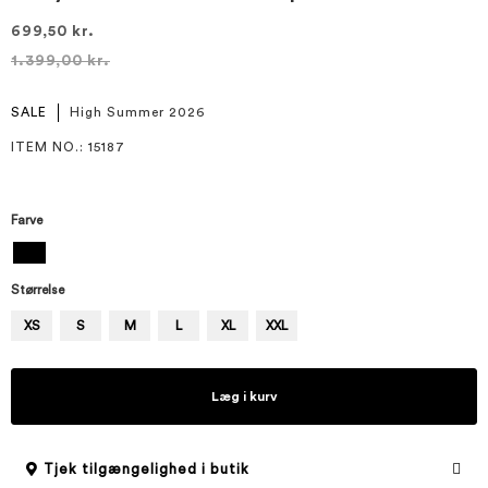
699,50 kr.
1.399,00 kr.
SALE
High Summer 2026
ITEM NO.
: 15187
Farve
Størrelse
XS
S
M
L
XL
XXL
Læg i kurv
Tjek tilgængelighed i butik