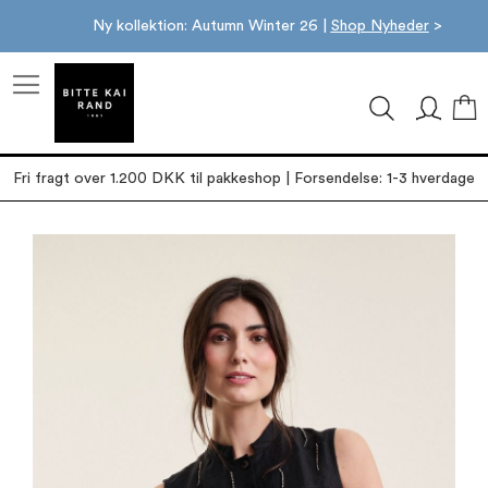
Ny kollektion: Autumn Winter 26 |
Shop Nyheder
>
M
Fri fragt over 1.200 DKK til pakkeshop | Forsendelse: 1-3 hverdage
Gå
til
slutningen
af
billedgalleriet