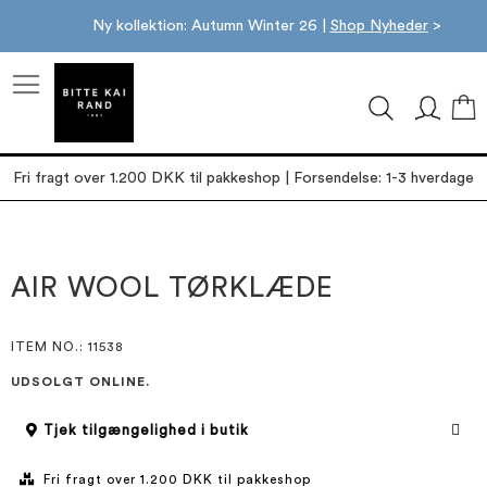
Ny kollektion: Autumn Winter 26 |
Shop Nyheder
>
M
Fri fragt over 1.200 DKK til pakkeshop | Forsendelse: 1-3 hverdage
Gå
Gå
til
til
slutningen
starten
AIR WOOL TØRKLÆDE
af
af
billedgalleriet
billedgalleriet
ITEM NO.
: 11538
UDSOLGT ONLINE.
Tjek tilgængelighed i butik
Fri fragt over 1.200 DKK til pakkeshop