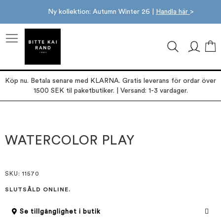
Ny kollektion: Autumn Winter 26 |
Handla här
>
M
Köp nu. Betala senare med KLARNA. Gratis leverans för ordar över
1500 SEK til paketbutiker. | Versand: 1-3 vardager.
Hoppa
Hoppa
till
till
slutet
början
WATERCOLOR PLAY
av
av
bildgalleriet
bildgalleriet
SKU
: 11570
SLUTSÅLD ONLINE.
Se tillgänglighet i butik