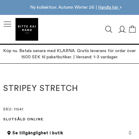
Ny kollektion: Autumn Winter 26 |
Handla här
>
M
Köp nu. Betala senare med KLARNA. Gratis leverans för ordar över
1500 SEK til paketbutiker. | Versand: 1-3 vardager.
Hoppa
Hoppa
till
till
slutet
början
STRIPEY STRETCH
av
av
bildgalleriet
bildgalleriet
SKU
: 11541
SLUTSÅLD ONLINE.
Se tillgänglighet i butik