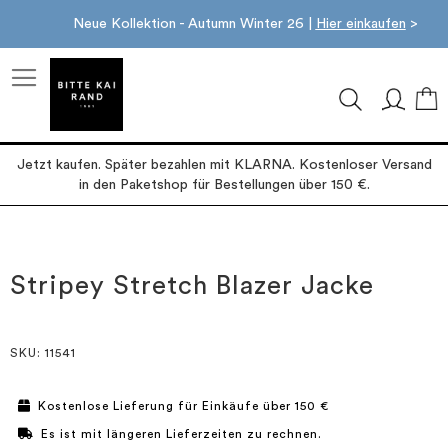
Neue Kollektion - Autumn Winter 26 |
Hier einkaufen
>
M
Jetzt kaufen. Später bezahlen mit KLARNA. Kostenloser Versand
in den Paketshop für Bestellungen über 150 €.
Zum
Zum
Ende
Anfang
der
der
Stripey Stretch Blazer Jacke
Bildgalerie
Bildgalerie
springen
springen
SKU
: 11541
Kostenlose Lieferung für Einkäufe über 150 €
Es ist mit längeren Lieferzeiten zu rechnen.