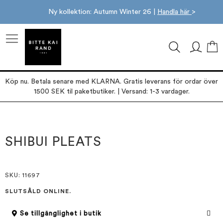
Ny kollektion: Autumn Winter 26 |
Handla här
>
M
Köp nu. Betala senare med KLARNA. Gratis leverans för ordar över
1500 SEK til paketbutiker. | Versand: 1-3 vardager.
Hoppa
Hoppa
till
till
slutet
början
SHIBUI PLEATS
av
av
bildgalleriet
bildgalleriet
SKU
: 11697
SLUTSÅLD ONLINE.
Se tillgänglighet i butik