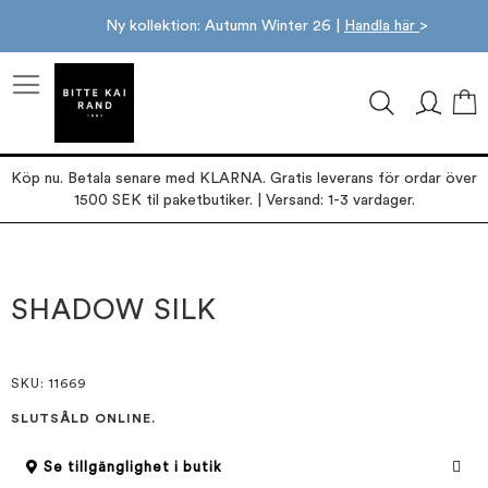
Ny kollektion: Autumn Winter 26 |
Handla här
>
M
Köp nu. Betala senare med KLARNA. Gratis leverans för ordar över
1500 SEK til paketbutiker. | Versand: 1-3 vardager.
Hoppa
Hoppa
till
till
slutet
början
SHADOW SILK
av
av
bildgalleriet
bildgalleriet
SKU
: 11669
SLUTSÅLD ONLINE.
Se tillgänglighet i butik