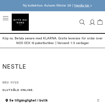
Ny kollektion: Autumn Winter 26 |
Handla här
>
M
Köp nu. Betala senare med KLARNA. Gratis leverans för ordar över
1500 SEK til paketbutiker. | Versand: 1-3 vardager.
Hoppa
Hoppa
till
till
slutet
början
NESTLE
av
av
bildgalleriet
bildgalleriet
SKU
: 11723
SLUTSÅLD ONLINE.
Se tillgänglighet i butik