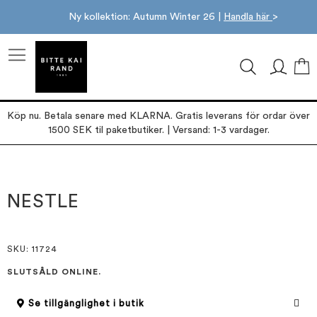
Ny kollektion: Autumn Winter 26 |
Handla här
>
M
Köp nu. Betala senare med KLARNA. Gratis leverans för ordar över
1500 SEK til paketbutiker. | Versand: 1-3 vardager.
Hoppa
Hoppa
till
till
slutet
början
NESTLE
av
av
bildgalleriet
bildgalleriet
SKU
: 11724
SLUTSÅLD ONLINE.
Se tillgänglighet i butik