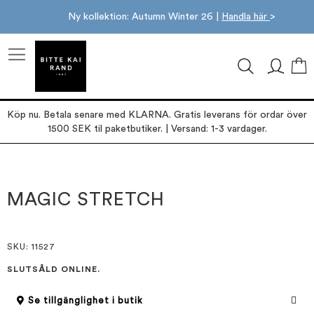
Ny kollektion: Autumn Winter 26 |
Handla här
>
M
Köp nu. Betala senare med KLARNA. Gratis leverans för ordar över
1500 SEK til paketbutiker. | Versand: 1-3 vardager.
Hoppa
Hoppa
till
till
slutet
början
MAGIC STRETCH
av
av
bildgalleriet
bildgalleriet
SKU
: 11527
SLUTSÅLD ONLINE.
Se tillgänglighet i butik