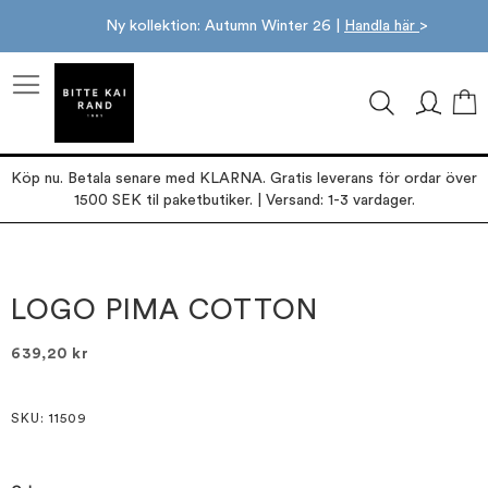
Ny kollektion: Autumn Winter 26 |
Handla här
>
M
Köp nu. Betala senare med KLARNA. Gratis leverans för ordar över
1500 SEK til paketbutiker. | Versand: 1-3 vardager.
Hoppa
Hoppa
till
till
slutet
början
LOGO PIMA COTTON
av
av
bildgalleriet
bildgalleriet
639,20 kr
SKU
: 11509