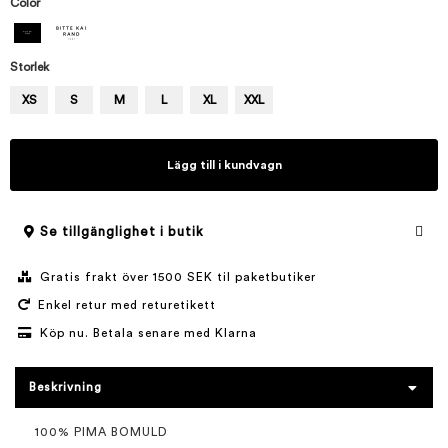
Color
Storlek
XS
S
M
L
XL
XXL
Lägg till i kundvagn
Se tillgänglighet i butik
Gratis frakt över 1500 SEK til paketbutiker
Enkel retur med returetikett
Köp nu. Betala senare med Klarna
Beskrivning
100% PIMA BOMULD