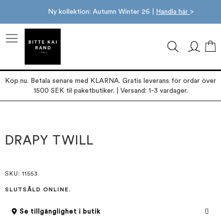
Ny kollektion: Autumn Winter 26 |
Handla här
>
M
Köp nu. Betala senare med KLARNA. Gratis leverans för ordar över
1500 SEK til paketbutiker. | Versand: 1-3 vardager.
Hoppa
Hoppa
till
till
slutet
början
DRAPY TWILL
av
av
bildgalleriet
bildgalleriet
SKU
: 11553
SLUTSÅLD ONLINE.
Se tillgänglighet i butik