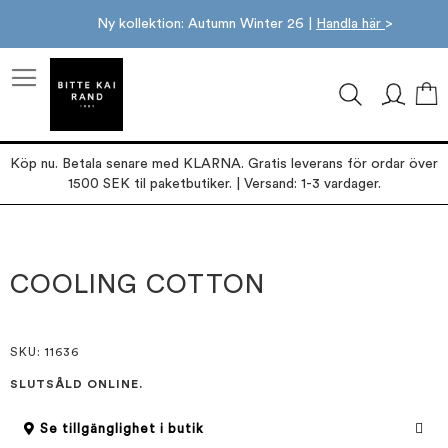
Ny kollektion: Autumn Winter 26 |
Handla här
>
M
Köp nu. Betala senare med KLARNA. Gratis leverans för ordar över
1500 SEK til paketbutiker. | Versand: 1-3 vardager.
Hoppa
Hoppa
till
till
slutet
början
COOLING COTTON
av
av
bildgalleriet
bildgalleriet
SKU
: 11636
SLUTSÅLD ONLINE.
Se tillgänglighet i butik