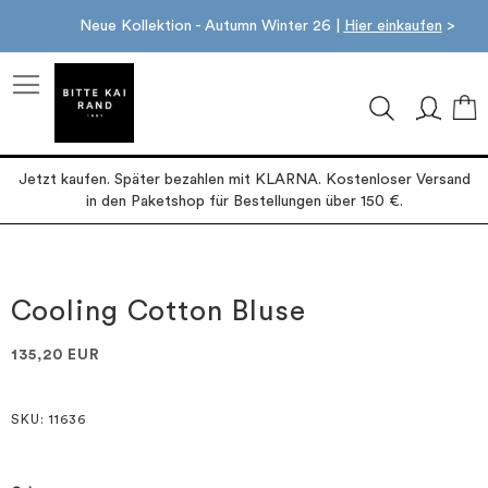
Neue Kollektion - Autumn Winter 26 |
Hier einkaufen
>
M
Jetzt kaufen. Später bezahlen mit KLARNA. Kostenloser Versand
in den Paketshop für Bestellungen über 150 €.
Zum
Zum
Ende
Anfang
der
der
Cooling Cotton Bluse
Bildgalerie
Bildgalerie
springen
springen
135,20 EUR
SKU
: 11636