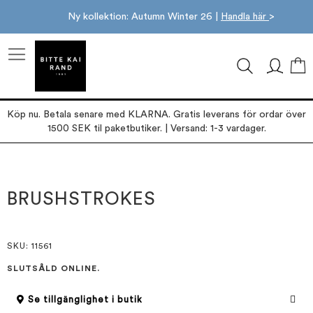
Ny kollektion: Autumn Winter 26 |
Handla här
>
M
Köp nu. Betala senare med KLARNA. Gratis leverans för ordar över
1500 SEK til paketbutiker. | Versand: 1-3 vardager.
Hoppa
Hoppa
till
till
slutet
början
BRUSHSTROKES
av
av
bildgalleriet
bildgalleriet
SKU
: 11561
SLUTSÅLD ONLINE.
Se tillgänglighet i butik