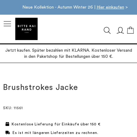
Neue Kollektion - Autumn Winter 26 |
Hier einkaufen
>
M
Jetzt kaufen. Später bezahlen mit KLARNA. Kostenloser Versand
in den Paketshop für Bestellungen über 150 €.
Zum
Zum
Ende
Anfang
der
der
Brushstrokes Jacke
Bildgalerie
Bildgalerie
springen
springen
SKU
: 11561
Kostenlose Lieferung für Einkäufe über 150 €
Es ist mit längeren Lieferzeiten zu rechnen.