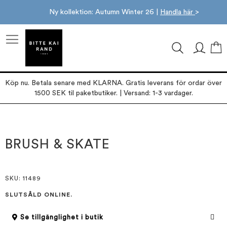
Ny kollektion: Autumn Winter 26 |
Handla här
>
M
Köp nu. Betala senare med KLARNA. Gratis leverans för ordar över
1500 SEK til paketbutiker. | Versand: 1-3 vardager.
Hoppa
Hoppa
till
till
slutet
början
BRUSH & SKATE
av
av
bildgalleriet
bildgalleriet
SKU
: 11489
SLUTSÅLD ONLINE.
Se tillgänglighet i butik