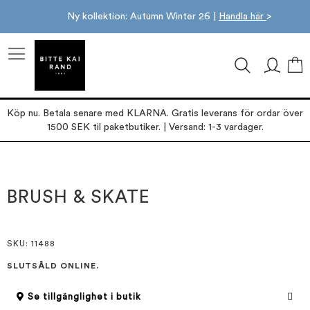
Ny kollektion: Autumn Winter 26 |
Handla här
>
M
Köp nu. Betala senare med KLARNA. Gratis leverans för ordar över
1500 SEK til paketbutiker. | Versand: 1-3 vardager.
Hoppa
Hoppa
till
till
slutet
början
BRUSH & SKATE
av
av
bildgalleriet
bildgalleriet
SKU
: 11488
SLUTSÅLD ONLINE.
Se tillgänglighet i butik