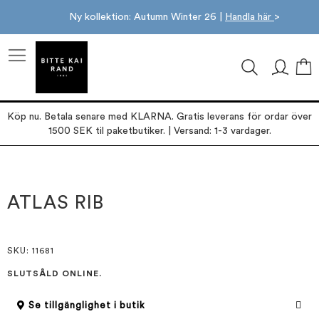
Ny kollektion: Autumn Winter 26 |
Handla här
>
M
Köp nu. Betala senare med KLARNA. Gratis leverans för ordar över
1500 SEK til paketbutiker. | Versand: 1-3 vardager.
Hoppa
Hoppa
till
till
slutet
början
ATLAS RIB
av
av
bildgalleriet
bildgalleriet
SKU
: 11681
SLUTSÅLD ONLINE.
Se tillgänglighet i butik