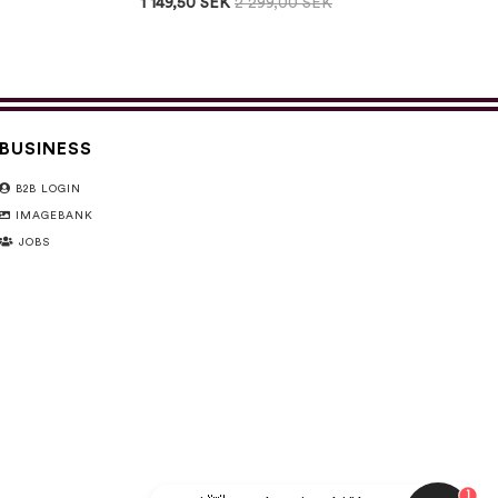
1 149,50 SEK
2 299,00 SEK
BUSINESS
B2B LOGIN
IMAGEBANK
JOBS
1