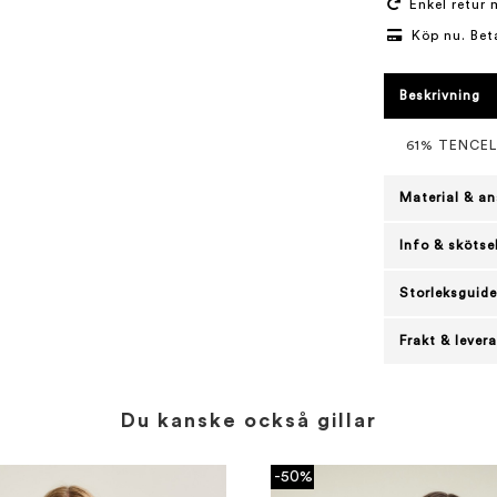
Enkel retur 
Köp nu. Bet
Beskrivning
61% TENCE
Material & an
Info & skötse
Storleksguide
Frakt & lever
Du kanske också gillar
-50%