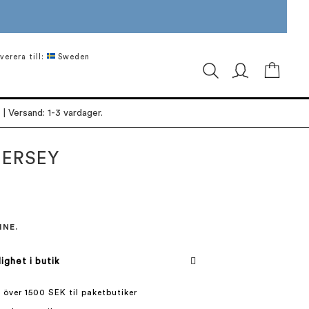
verera till:
Sweden
Min ku
| Versand: 1-3 vardager.
JERSEY
INE.
lighet i butik
 över 1500 SEK til paketbutiker