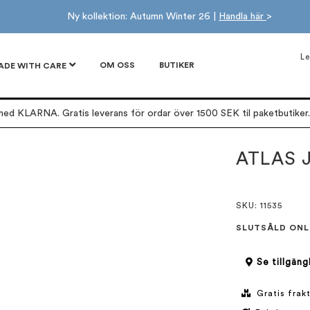
Ny kollektion: Autumn Winter 26 |
Handla här
>
Le
OM OSS
BUTIKER
ADE WITH CARE
ed KLARNA. Gratis leverans för ordar över 1500 SEK til paketbutiker. 
ATLAS 
SKU
: 11535
SLUTSÅLD ONL
Se tillgäng
Gratis frakt