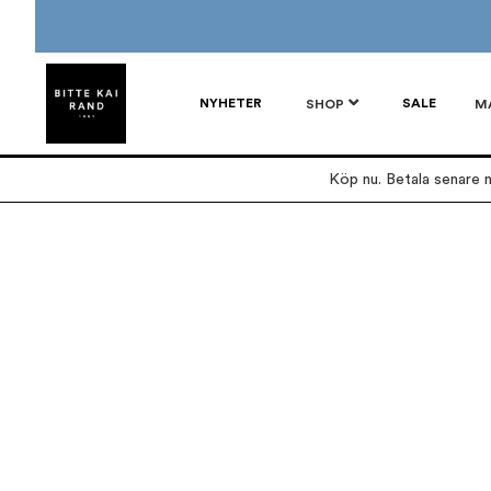
NYHETER
SALE
SHOP
M
Köp nu. Betala senare m
Hoppa
Hoppa
till
till
slutet
början
av
av
bildgalleriet
bildgalleriet