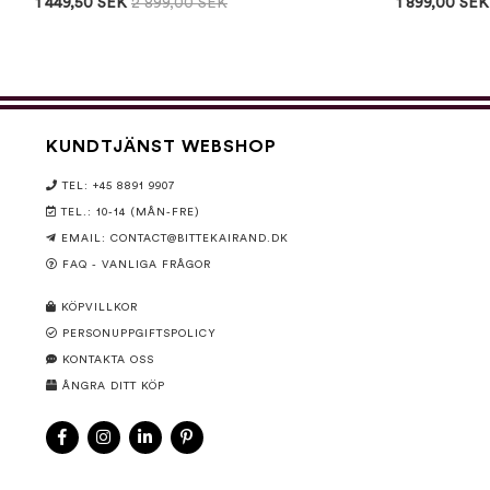
1 449,50 SEK
2 899,00 SEK
1 899,00 SEK
KUNDTJÄNST WEBSHOP
TEL: +45 8891 9907
TEL.: 10-14 (MÅN-FRE)
EMAIL:
CONTACT@BITTEKAIRAND.DK
FAQ - VANLIGA FRÅGOR
KÖPVILLKOR
PERSONUPPGIFTSPOLICY
KONTAKTA OSS
ÅNGRA DITT KÖP