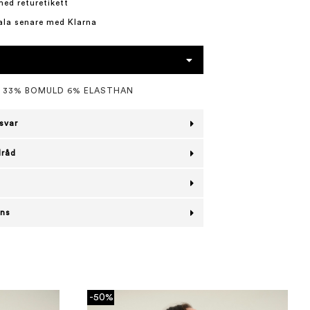
med returetikett
ala senare med Klarna
L 33% BOMULD 6% ELASTHAN
svar
lråd
ans
-50%