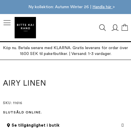
Ny kollektion: Autumn Winter 26 |
Handla här
>
M
Köp nu. Betala senare med KLARNA. Gratis leverans för ordar över
1500 SEK til paketbutiker. | Versand: 1-3 vardager.
Hoppa
Hoppa
till
till
slutet
början
AIRY LINEN
av
av
bildgalleriet
bildgalleriet
SKU
: 11616
SLUTSÅLD ONLINE.
Se tillgänglighet i butik