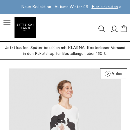
Neue Kollektion - Autumn Winter 26 |
Hier einkaufen
>
M
Jetzt kaufen. Später bezahlen mit KLARNA. Kostenloser Versand
in den Paketshop für Bestellungen über 150 €.
Zum
Video
Ende
der
Bildgalerie
springen