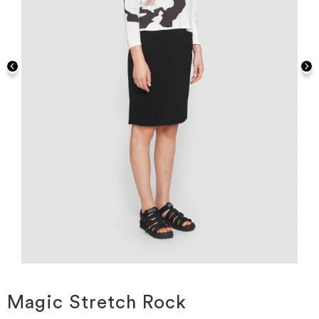
Zum
Anfang
der
Magic Stretch Rock
Bildgalerie