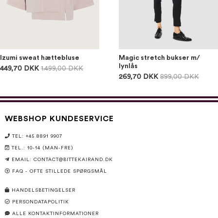
Izumi sweat hættebluse
Magic stretch bukser m/
lynlås
449,70 DKK
1.499,00 DKK
269,70 DKK
899,00 DKK
WEBSHOP KUNDESERVICE
TEL: +45 8891 9907
TEL.: 10-14 (MAN-FRE)
EMAIL:
CONTACT@BITTEKAIRAND.DK
FAQ - OFTE STILLEDE SPØRGSMÅL
HANDELSBETINGELSER
PERSONDATAPOLITIK
ALLE KONTAKTINFORMATIONER