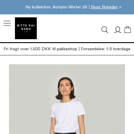
Ny kollektion: Autumn Winter 26 |
Shop Nyheder
>
M
Fri fragt over 1.200 DKK til pakkeshop | Forsendelse: 1-3 hverdage
Gå
til
slutningen
af
billedgalleriet