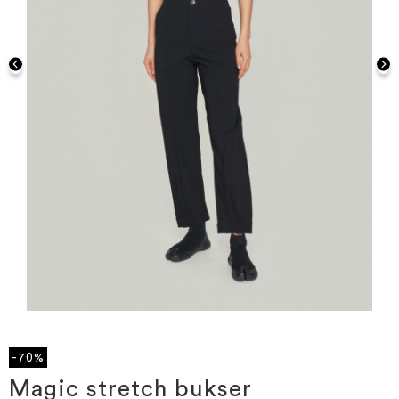
Gå
til
starten
-70%
af
billedgalleriet
Magic stretch bukser