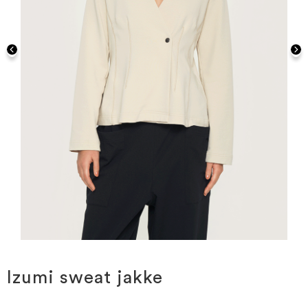
Gå
til
starten
Izumi sweat jakke
af
billedgalleriet