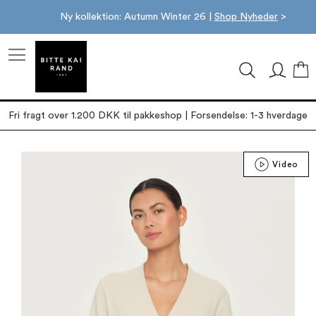
Ny kollektion: Autumn Winter 26 |
Shop Nyheder
>
M
Fri fragt over 1.200 DKK til pakkeshop | Forsendelse: 1-3 hverdage
Gå
Video
til
slutningen
af
billedgalleriet