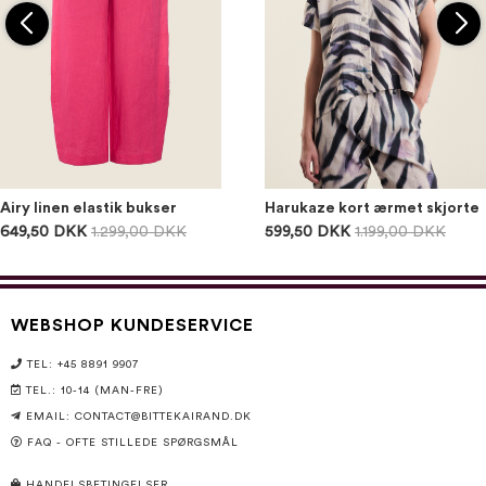
Airy linen elastik bukser
Harukaze kort ærmet skjorte
649,50 DKK
1.299,00 DKK
599,50 DKK
1.199,00 DKK
WEBSHOP KUNDESERVICE
TEL: +45 8891 9907
TEL.: 10-14 (MAN-FRE)
EMAIL:
CONTACT@BITTEKAIRAND.DK
FAQ - OFTE STILLEDE SPØRGSMÅL
HANDELSBETINGELSER