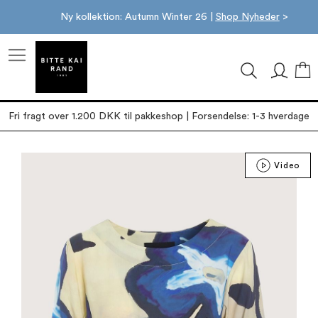
Ny kollektion: Autumn Winter 26 |
Shop Nyheder
>
M
Fri fragt over 1.200 DKK til pakkeshop | Forsendelse: 1-3 hverdage
Gå
Video
til
slutningen
af
billedgalleriet