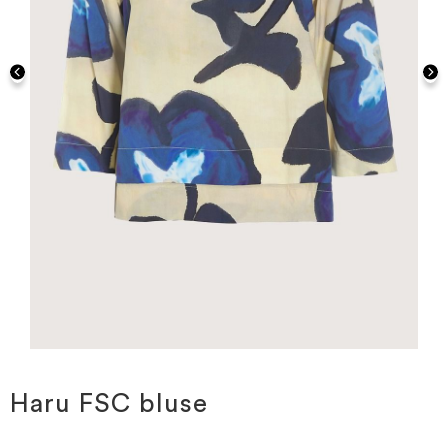
Gå
til
starten
Haru FSC bluse
af
billedgalleriet