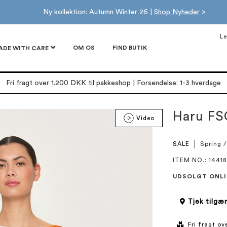
Ny kollektion: Autumn Winter 26 |
Shop Nyheder
>
Le
OM OS
FIND BUTIK
ADE WITH CARE
Fri fragt over 1.200 DKK til pakkeshop | Forsendelse: 1-3 hverdage
Haru FS
Video
SALE
Spring 
ITEM NO.
: 14418
UDSOLGT ONLI
Tjek tilgæn
Fri fragt o