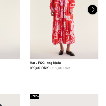
Haru FSC lang kjole
899,50 DKK
1.799,00 DKK
-70%