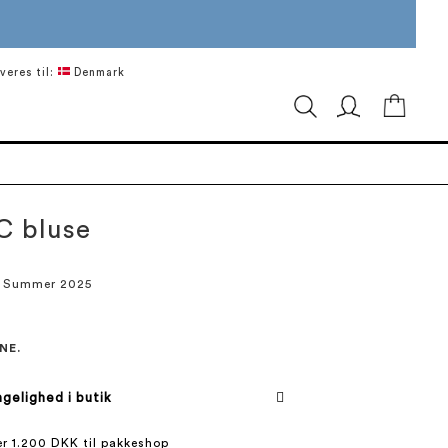
veres til:
Denmark
Min in
C bluse
/ Summer 2025
NE.
gelighed i butik
ver 1.200 DKK til pakkeshop