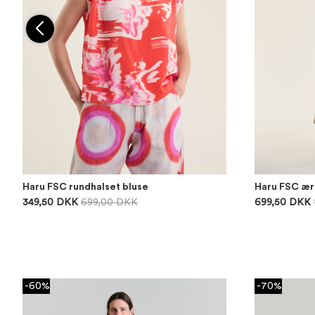
Haru FSC rundhalset bluse
Haru FSC ær
349,50 DKK
699,00 DKK
699,50 DKK
-60%
-70%