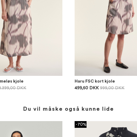
meløs kjole
Haru FSC kort kjole
1.399,00 DKK
499,50 DKK
999,00 DKK
Du vil måske også kunne lide
-70%