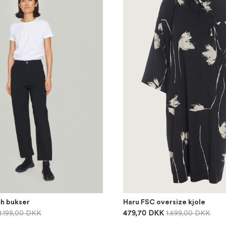
ch bukser
Haru FSC oversize kjole
1.199,00 DKK
479,70 DKK
1.599,00 DKK