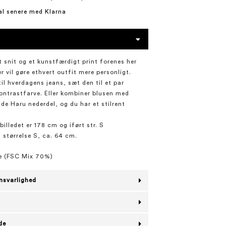
al senere med Klarna
t snit og et kunstfærdigt print forenes her
er vil gøre ethvert outfit mere personligt.
il hverdagens jeans, sæt den til et par
kontrastfarve. Eller kombiner blusen med
e Haru nederdel, og du har et stilrent
illedet er 178 cm og iført str. S
i størrelse S, ca. 64 cm.
e (FSC Mix 70%)
nsvarlighed
de