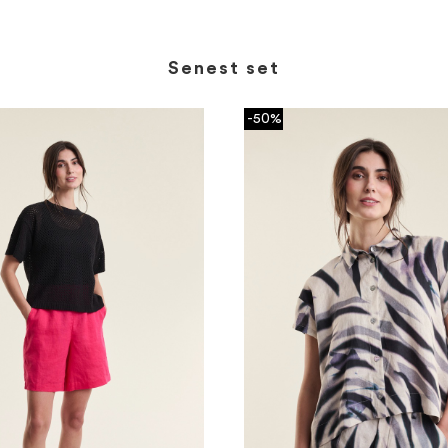
Senest set
-50%