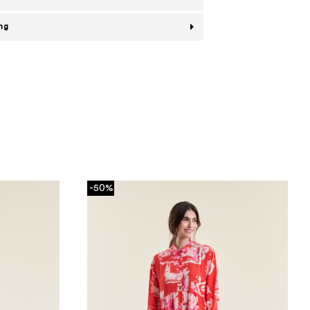
ing
-50%