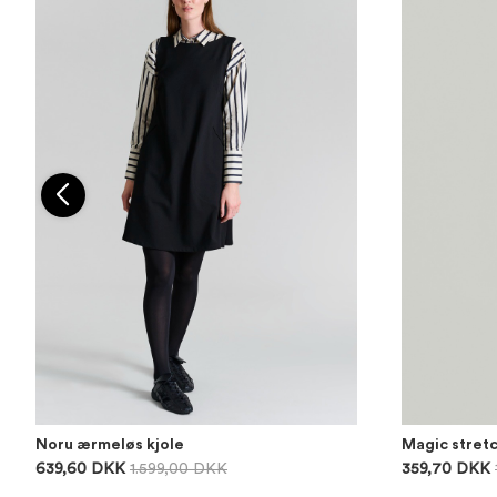
Noru ærmeløs kjole
Magic stret
639,60 DKK
1.599,00 DKK
359,70 DKK