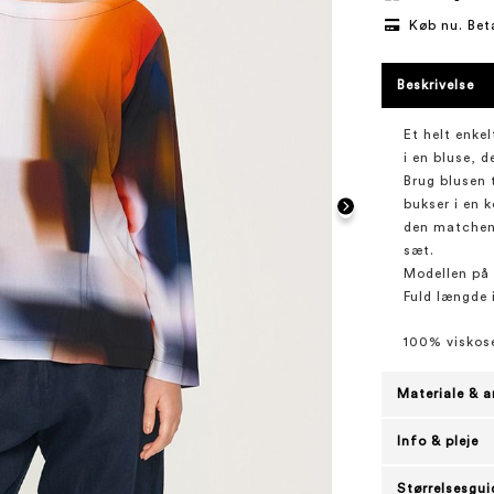
Køb nu. Bet
Beskrivelse
Et helt enkel
i en bluse, d
Brug blusen t
bukser i en 
den matchend
sæt.
Modellen på b
Fuld længde 
100% viskos
Materiale & a
Info & pleje
Størrelsesgui