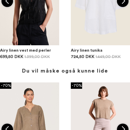
Airy linen vest med perler
Airy linen tunika
699,50 DKK
1.399,00 DKK
724,50 DKK
1.449,00 DKK
Du vil måske også kunne lide
-70%
-70%