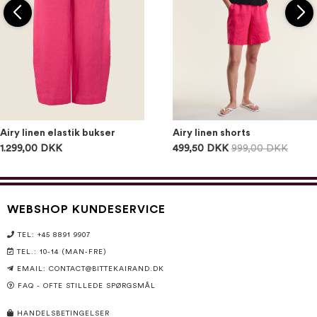
Airy linen elastik bukser
Airy linen shorts
1.299,00 DKK
499,50 DKK
999,00 DKK
WEBSHOP KUNDESERVICE
TEL: +45 8891 9907
TEL.: 10-14 (MAN-FRE)
EMAIL:
CONTACT@BITTEKAIRAND.DK
FAQ - OFTE STILLEDE SPØRGSMÅL
HANDELSBETINGELSER