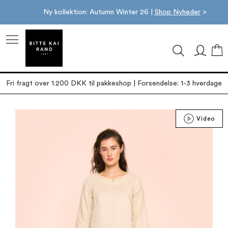
Ny kollektion: Autumn Winter 26 |
Shop Nyheder
>
M
Fri fragt over 1.200 DKK til pakkeshop | Forsendelse: 1-3 hverdage
Gå
Video
til
slutningen
af
billedgalleriet