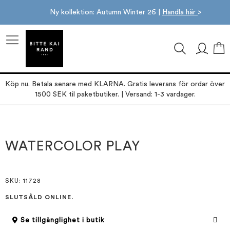
Ny kollektion: Autumn Winter 26 |
Handla här
>
M
Köp nu. Betala senare med KLARNA. Gratis leverans för ordar över
1500 SEK til paketbutiker. | Versand: 1-3 vardager.
Hoppa
Hoppa
till
till
slutet
början
WATERCOLOR PLAY
av
av
bildgalleriet
bildgalleriet
SKU
: 11728
SLUTSÅLD ONLINE.
Se tillgänglighet i butik