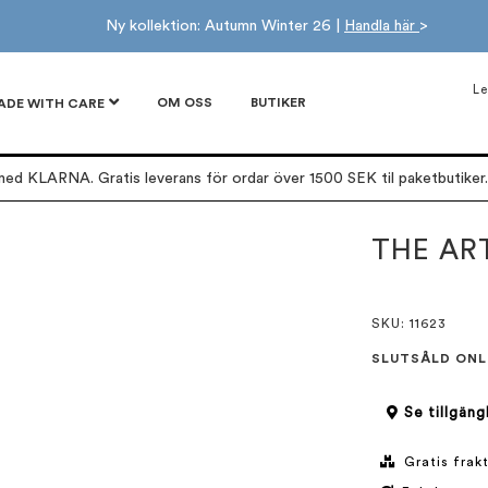
Ny kollektion: Autumn Winter 26 |
Handla här
>
Le
OM OSS
BUTIKER
ADE WITH CARE
ed KLARNA. Gratis leverans för ordar över 1500 SEK til paketbutiker. 
THE AR
SKU
: 11623
SLUTSÅLD ONL
Se tillgäng
Gratis frakt