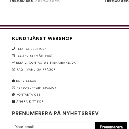
1 449,50 SEK
2 899,00 SEK
1 899,00 SEK
KUNDTJÄNST WEBSHOP
TEL: +45 8891 9907
TEL.: 10-14 (MÅN-FRE)
EMAIL:
CONTACT@BITTEKAIRAND.DK
FAQ - VANLIGA FRÅGOR
KÖPVILLKOR
PERSONUPPGIFTSPOLICY
KONTAKTA OSS
ÅNGRA DITT KÖP
PRENUMERERA PÅ NYHETSBREV
Prenumerera