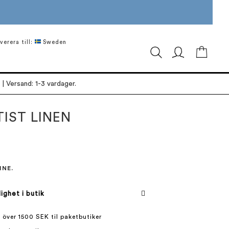
verera till:
Sweden
Min ku
| Versand: 1-3 vardager.
TIST LINEN
INE.
lighet i butik
 över 1500 SEK til paketbutiker