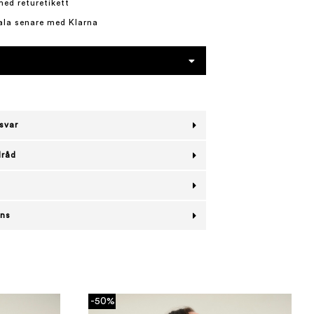
med returetikett
ala senare med Klarna
svar
lråd
ans
-50%