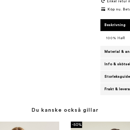
Enkel retur 
Köp nu. Bet
Beskrivning
100% HøR
Material & an
Info & skötse
Storleksguide
Frakt & lever
Du kanske också gillar
-50%