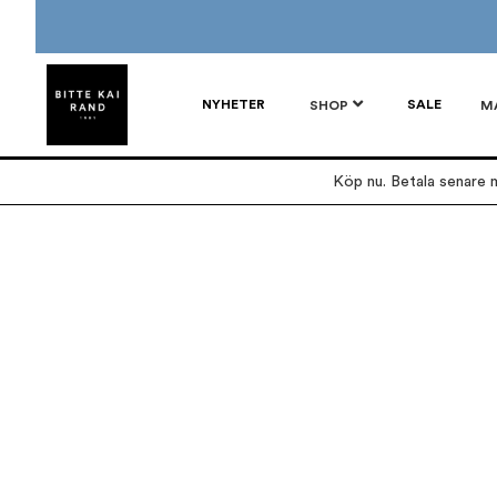
NYHETER
SALE
SHOP
M
Köp nu. Betala senare m
Hoppa
Hoppa
till
till
slutet
början
av
av
bildgalleriet
bildgalleriet