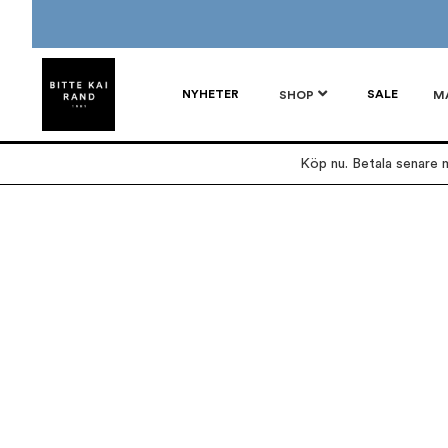
NYHETER
SALE
SHOP
M
Köp nu. Betala senare m
Hoppa
Hoppa
till
till
slutet
början
av
av
bildgalleriet
bildgalleriet