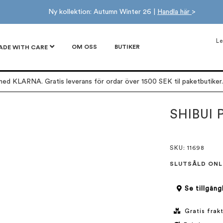
Ny kollektion: Autumn Winter 26 |
Handla här
>
Le
OM OSS
BUTIKER
ADE WITH CARE
ed KLARNA. Gratis leverans för ordar över 1500 SEK til paketbutiker. 
SHIBUI 
SKU
: 11698
SLUTSÅLD ONL
Se tillgäng
Gratis frakt