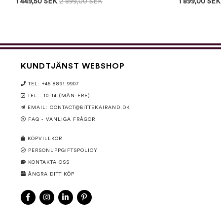
1 449,50 SEK
2 899,00 SEK
1 899,00 SEK
KUNDTJÄNST WEBSHOP
TEL: +45 8891 9907
TEL.: 10-14 (MÅN-FRE)
EMAIL:
CONTACT@BITTEKAIRAND.DK
FAQ - VANLIGA FRÅGOR
KÖPVILLKOR
PERSONUPPGIFTSPOLICY
KONTAKTA OSS
ÅNGRA DITT KÖP