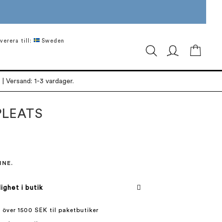
verera till:
Sweden
Min ku
| Versand: 1-3 vardager.
PLEATS
INE.
lighet i butik
 över 1500 SEK til paketbutiker