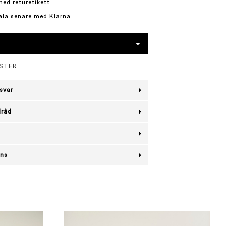
med returetikett
ala senare med Klarna
ESTER
svar
lråd
ans