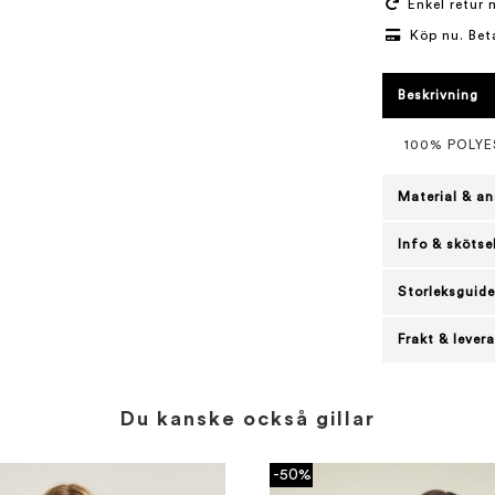
Enkel retur 
Köp nu. Bet
Beskrivning
100% POLY
Material & an
Info & skötse
Storleksguide
Frakt & lever
Du kanske också gillar
-50%