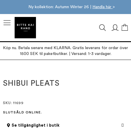
Ny kollektion: Autumn Winter 26 |
Handla här
>
M
Köp nu. Betala senare med KLARNA. Gratis leverans för ordar över
1500 SEK til paketbutiker. | Versand: 1-3 vardager.
Hoppa
Hoppa
till
till
slutet
början
SHIBUI PLEATS
av
av
bildgalleriet
bildgalleriet
SKU
: 11699
SLUTSÅLD ONLINE.
Se tillgänglighet i butik