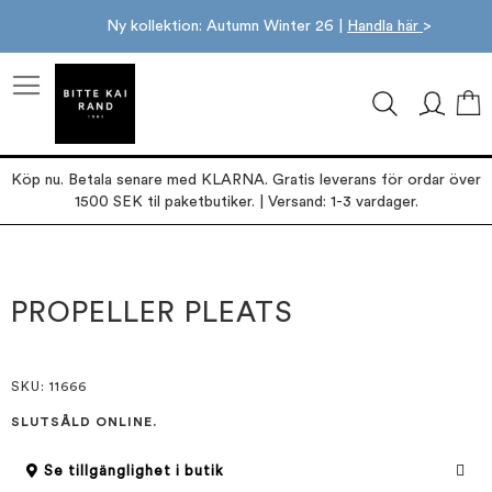
Ny kollektion: Autumn Winter 26 |
Handla här
>
M
Köp nu. Betala senare med KLARNA. Gratis leverans för ordar över
1500 SEK til paketbutiker. | Versand: 1-3 vardager.
Hoppa
Hoppa
till
till
slutet
början
PROPELLER PLEATS
av
av
bildgalleriet
bildgalleriet
SKU
: 11666
SLUTSÅLD ONLINE.
Se tillgänglighet i butik