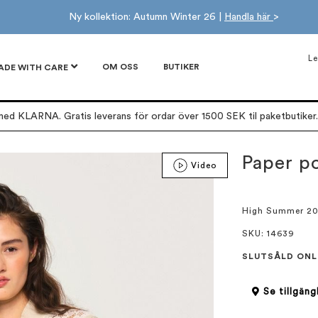
Ny kollektion: Autumn Winter 26 |
Handla här
>
Le
OM OSS
BUTIKER
ADE WITH CARE
ed KLARNA. Gratis leverans för ordar över 1500 SEK til paketbutiker. 
Paper po
Video
High Summer 2
SKU
: 14639
SLUTSÅLD ONL
Se tillgäng