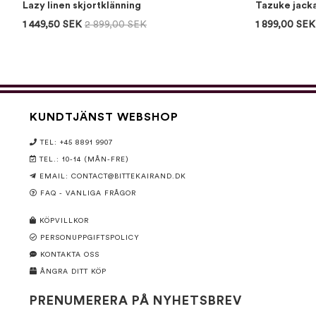
Lazy linen skjortklänning
Tazuke jack
1 449,50 SEK
2 899,00 SEK
1 899,00 SEK
KUNDTJÄNST WEBSHOP
TEL: +45 8891 9907
TEL.: 10-14 (MÅN-FRE)
EMAIL:
CONTACT@BITTEKAIRAND.DK
FAQ - VANLIGA FRÅGOR
KÖPVILLKOR
PERSONUPPGIFTSPOLICY
KONTAKTA OSS
ÅNGRA DITT KÖP
PRENUMERERA PÅ NYHETSBREV