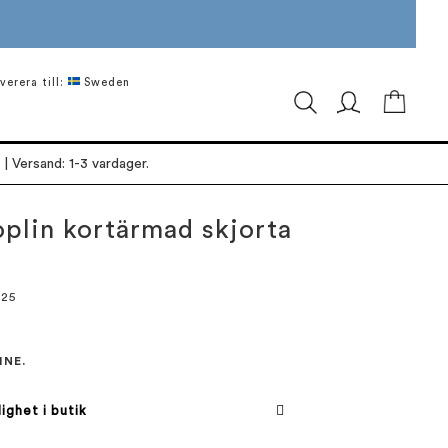
verera till:
Sweden
Min ku
| Versand: 1-3 vardager.
plin kortärmad skjorta
025
INE.
lighet i butik