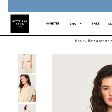
NYHETER
SALE
SHOP
M
Köp nu. Betala senare m
Hoppa
till
slutet
av
bildgalleriet