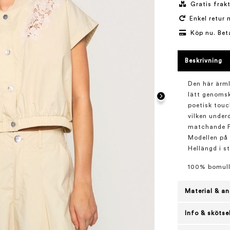
Gratis frakt
Enkel retur 
Köp nu. Bet
Beskrivning
Den här ärml
lätt genomsk
poetisk touc
vilken underd
matchande Pa
Modellen på 
Hellängd i s
100% bomul
Material & an
Info & skötse