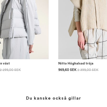
n väst
Nitto Höghalsad tröja
2 299,00 SEK
959,60 SEK
2 399,00 SEK
Du kanske också gillar