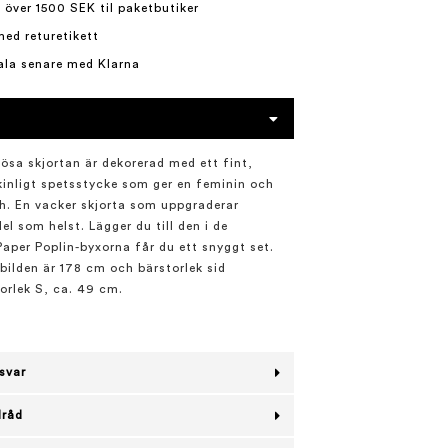
 över 1500 SEK til paketbutiker
med returetikett
ala senare med Klarna
ösa skjortan är dekorerad med ett fint,
inligt spetsstycke som ger en feminin och
h. En vacker skjorta som uppgraderar
el som helst. Lägger du till den i de
per Poplin-byxorna får du ett snyggt set.
bilden är 178 cm och bärstorlek sid
torlek S, ca. 49 cm.
l
svar
lråd