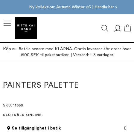
Ny kollektion: Autumn Winter 26 |
Handla här
>
M
Köp nu. Betala senare med KLARNA. Gratis leverans för ordar över
1500 SEK til paketbutiker. | Versand: 1-3 vardager.
Hoppa
Hoppa
till
till
slutet
början
PAINTERS PALETTE
av
av
bildgalleriet
bildgalleriet
SKU
: 11659
SLUTSÅLD ONLINE.
Se tillgänglighet i butik