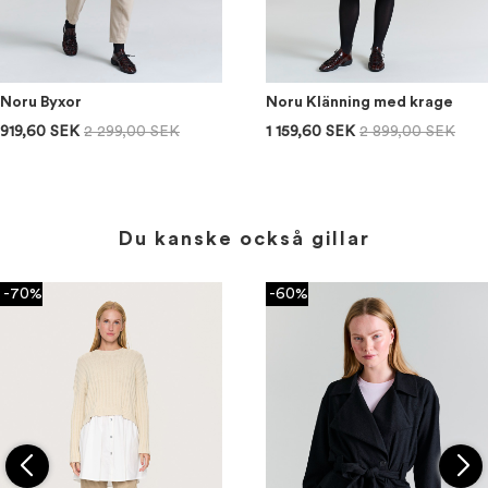
Noru Byxor
Noru Klänning med krage
919,60 SEK
2 299,00 SEK
1 159,60 SEK
2 899,00 SEK
Du kanske också gillar
-70%
-60%