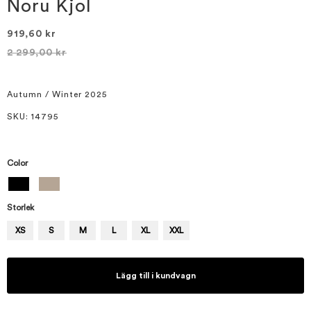
bildgalleriet
Noru Kjol
919,60 kr
2 299,00 kr
Autumn / Winter 2025
SKU
: 14795
Color
Storlek
XS
S
M
L
XL
XXL
Lägg till i kundvagn