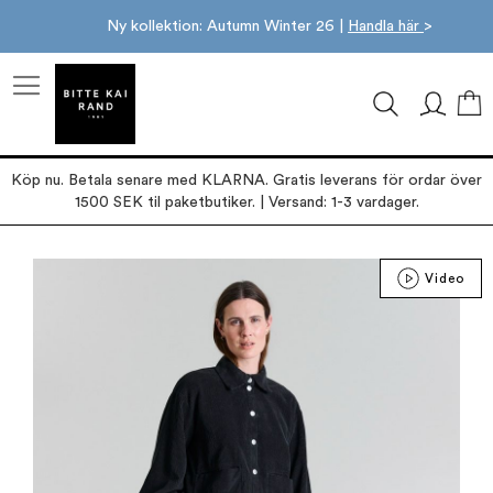
Ny kollektion: Autumn Winter 26 |
Handla här
>
M
Köp nu. Betala senare med KLARNA. Gratis leverans för ordar över
1500 SEK til paketbutiker. | Versand: 1-3 vardager.
Hoppa
Video
till
slutet
av
bildgalleriet