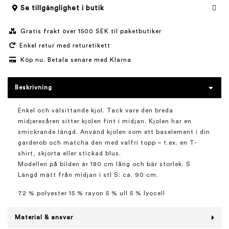
Se tillgänglighet i butik
Gratis frakt över 1500 SEK til paketbutiker
Enkel retur med returetikett
Köp nu. Betala senare med Klarna
Beskrivning
Enkel och välsittande kjol. Tack vare den breda
midjeresåren sitter kjolen fint i midjan. Kjolen har en
smickrande längd. Använd kjolen som ett baselement i din
garderob och matcha den med valfri topp – t.ex. en T-
shirt, skjorta eller stickad blus.
Modellen på bilden är 180 cm lång och bär storlek. S
Längd mätt från midjan i stl S: ca. 90 cm.
72 % polyester 15 % rayon 5 % ull 5 % lyocell
Material & ansvar