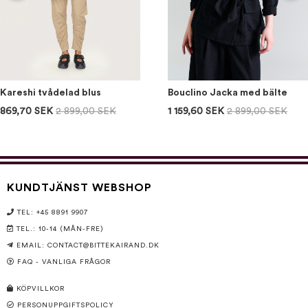
Kareshi tvådelad blus
Bouclino Jacka med bälte
869,70 SEK
2 899,00 SEK
1 159,60 SEK
2 899,00 SEK
KUNDTJÄNST WEBSHOP
TEL: +45 8891 9907
TEL.: 10-14 (MÅN-FRE)
EMAIL:
CONTACT@BITTEKAIRAND.DK
FAQ - VANLIGA FRÅGOR
KÖPVILLKOR
PERSONUPPGIFTSPOLICY