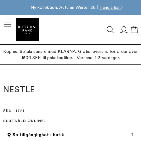
Ny kollektion: Autumn Winter 26 |
Handla här
>
M
Köp nu. Betala senare med KLARNA. Gratis leverans för ordar över
1500 SEK til paketbutiker. | Versand: 1-3 vardager.
Hoppa
Hoppa
till
till
slutet
början
NESTLE
av
av
bildgalleriet
bildgalleriet
SKU
: 11721
SLUTSÅLD ONLINE.
Se tillgänglighet i butik