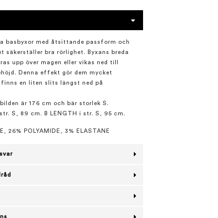
ra basbyxor med åtsittande passform och
et säkerställer bra rörlighet. Byxans breda
ras upp över magen eller vikas ned till
ehöjd. Denna effekt gör dem mycket
 finns en liten slits längst ned på
bilden är 176 cm och bär storlek S.
tr. S, 89 cm. B LENGTH i str. S, 95 cm.
E, 26% POLYAMIDE, 3% ELASTANE
svar
lråd
ans