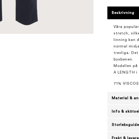
Beskrivning
Våra populä
stretch, vilk
linning kan d
normal midj
trevliga. Det
byxbenen.
Modellen på 
A LENGTH i s
71% VISCOS
Material & an
Info & skötse
Storleksguide
Frakt & lever