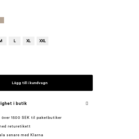
M
L
XL
XXL
Lägg till i kundvagn
lighet i butik
 över 1500 SEK til paketbutiker
med returetikett
ala senare med Klarna