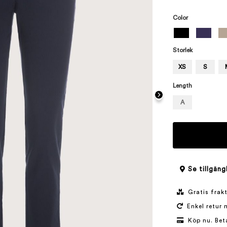
Color
Storlek
XS
S
Length
A
Se tillgäng
Gratis frakt
Enkel retur 
Köp nu. Bet