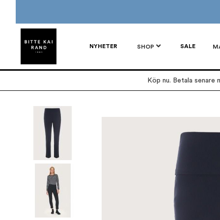
NYHETER
SALE
SHOP
M
Köp nu. Betala senare m
Hoppa
till
slutet
av
bildgalleriet