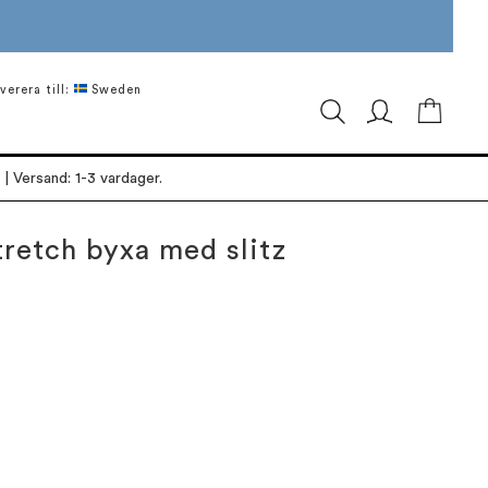
verera till:
Sweden
Min ku
| Versand: 1-3 vardager.
retch byxa med slitz