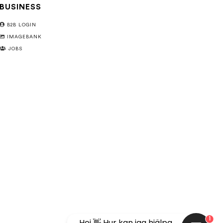
BUSINESS
B2B LOGIN
IMAGEBANK
JOBS
1
Hej 👋 Hur kan jag hjälpa