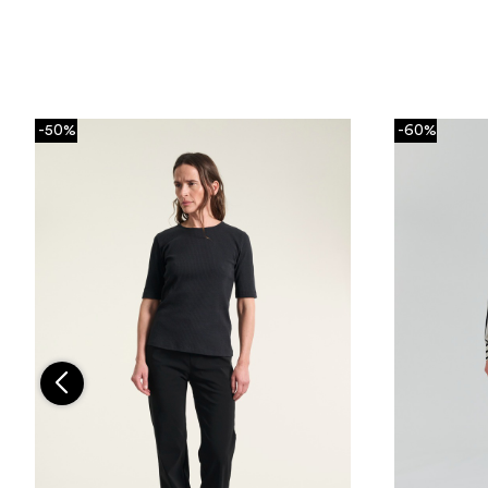
-50%
-60%