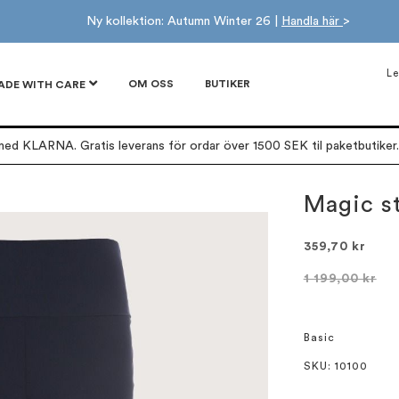
Ny kollektion: Autumn Winter 26 |
Handla här
>
Le
OM OSS
BUTIKER
ADE WITH CARE
ed KLARNA. Gratis leverans för ordar över 1500 SEK til paketbutiker. 
Magic st
359,70 kr
1 199,00 kr
Basic
SKU
: 10100