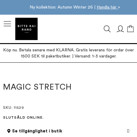
Ny kollektion: Autumn Winter 26 |
Handla här
>
M
Köp nu. Betala senare med KLARNA. Gratis leverans för ordar över
1500 SEK til paketbutiker. | Versand: 1-3 vardager.
Hoppa
Hoppa
till
till
slutet
början
MAGIC STRETCH
av
av
bildgalleriet
bildgalleriet
SKU
: 11529
SLUTSÅLD ONLINE.
Se tillgänglighet i butik