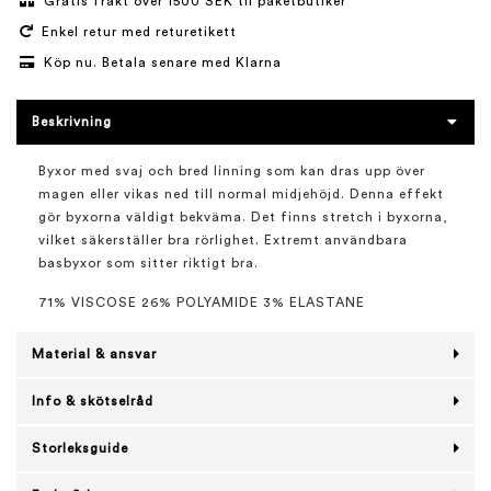
Gratis frakt över 1500 SEK til paketbutiker
Enkel retur med returetikett
Köp nu. Betala senare med Klarna
Beskrivning
Byxor med svaj och bred linning som kan dras upp över
magen eller vikas ned till normal midjehöjd. Denna effekt
gör byxorna väldigt bekväma. Det finns stretch i byxorna,
vilket säkerställer bra rörlighet. Extremt användbara
basbyxor som sitter riktigt bra.
71% VISCOSE 26% POLYAMIDE 3% ELASTANE
Material & ansvar
Info & skötselråd
Storleksguide