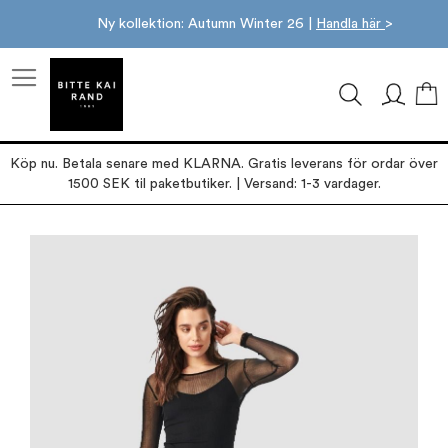
Ny kollektion: Autumn Winter 26 |
Handla här
>
M
Köp nu. Betala senare med KLARNA. Gratis leverans för ordar över
1500 SEK til paketbutiker. | Versand: 1-3 vardager.
Hoppa
till
slutet
av
bildgalleriet