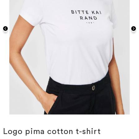
Hoppa
till
början
Logo pima cotton t-shirt
av