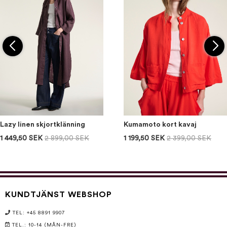
Lazy linen skjortklänning
Kumamoto kort kavaj
1 449,50 SEK
2 899,00 SEK
1 199,50 SEK
2 399,00 SEK
KUNDTJÄNST WEBSHOP
TEL: +45 8891 9907
TEL.: 10-14 (MÅN-FRE)