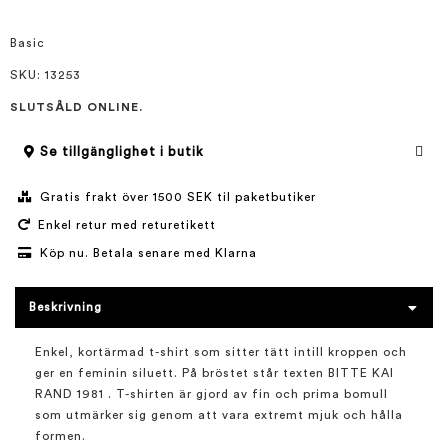
bildgalleriet
Basic
SKU
: 13253
SLUTSÅLD ONLINE.
Se tillgänglighet i butik
Gratis frakt över 1500 SEK til paketbutiker
Enkel retur med returetikett
Köp nu. Betala senare med Klarna
Beskrivning
Enkel, kortärmad t-shirt som sitter tätt intill kroppen och
ger en feminin siluett. På bröstet står texten BITTE KAI
RAND 1981 . T-shirten är gjord av fin och prima bomull
som utmärker sig genom att vara extremt mjuk och hålla
formen.