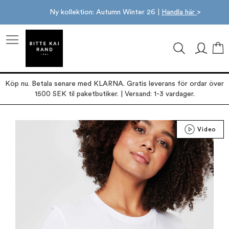
Ny kollektion: Autumn Winter 26 |
Handla här
>
M
Köp nu. Betala senare med KLARNA. Gratis leverans för ordar över
1500 SEK til paketbutiker. | Versand: 1-3 vardager.
Hoppa
Video
till
slutet
av
bildgalleriet