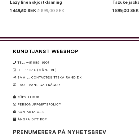
Lazy linen skjortklänning
Tazuke jack
1 449,50 SEK
2 899,00 SEK
1 899,00 SEK
KUNDTJÄNST WEBSHOP
TEL: +45 8891 9907
TEL.: 10-14 (MÅN-FRE)
EMAIL:
CONTACT@BITTEKAIRAND.DK
FAQ - VANLIGA FRÅGOR
KÖPVILLKOR
PERSONUPPGIFTSPOLICY
KONTAKTA OSS
ÅNGRA DITT KÖP
PRENUMERERA PÅ NYHETSBREV