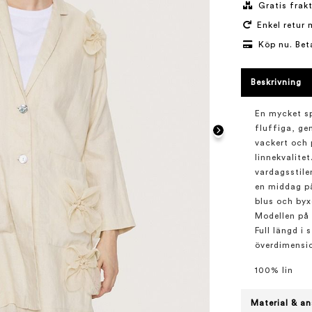
Gratis frakt
Enkel retur 
Köp nu. Bet
Beskrivning
En mycket sp
fluffiga, ge
vackert och 
linnekvalite
vardagsstilen 
en middag på
blus och byx
Modellen på 
Full längd i
överdimensi
100% lin
Material & an