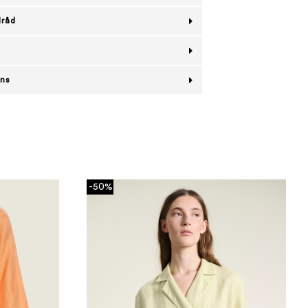
lråd
ans
-50%