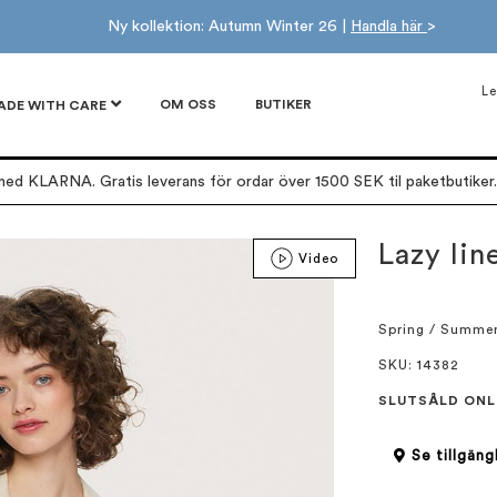
Ny kollektion: Autumn Winter 26 |
Handla här
>
Le
OM OSS
BUTIKER
ADE WITH CARE
ed KLARNA. Gratis leverans för ordar över 1500 SEK til paketbutiker. 
Lazy li
Video
Spring / Summe
SKU
: 14382
SLUTSÅLD ONL
Se tillgäng