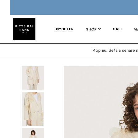
NYHETER
SALE
SHOP
M
Köp nu. Betala senare m
Hoppa
till
slutet
av
bildgalleriet