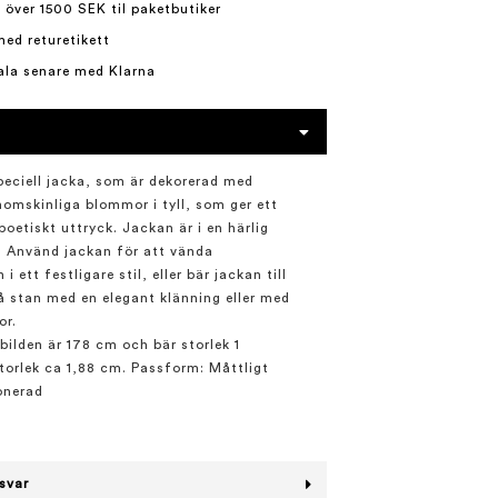
 över 1500 SEK til paketbutiker
med returetikett
ala senare med Klarna
eciell jacka, som är dekorerad med
nomskinliga blommor i tyll, som ger ett
poetiskt uttryck. Jackan är i en härlig
t. Använd jackan för att vända
i ett festligare stil, eller bär jackan till
 stan med en elegant klänning eller med
or.
bilden är 178 cm och bär storlek 1
 storlek ca 1,88 cm. Passform: Måttligt
onerad
svar