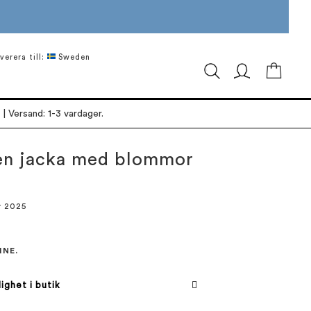
verera till:
Sweden
Min ku
| Versand: 1-3 vardager.
nen jacka med blommor
r 2025
INE.
lighet i butik