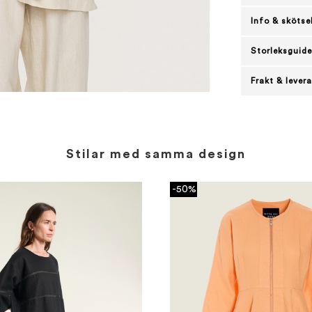
Info & skötse
Storleksguide
Frakt & lever
Stilar med samma design
-50%