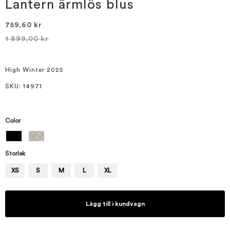
bildgalleriet
Lantern ärmlös blus
759,60 kr
1 899,00 kr
High Winter 2025
SKU
: 14971
Color
Storlek
XS
S
M
L
XL
Lägg till i kundvagn