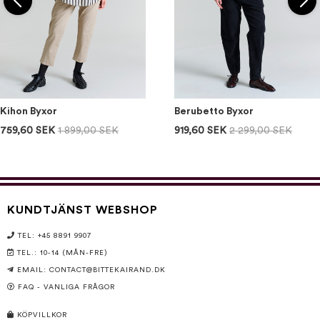
Kihon Byxor
Berubetto Byxor
759,60 SEK
1 899,00 SEK
919,60 SEK
2 299,00 SEK
KUNDTJÄNST WEBSHOP
TEL: +45 8891 9907
TEL.: 10-14 (MÅN-FRE)
EMAIL:
CONTACT@BITTEKAIRAND.DK
FAQ - VANLIGA FRÅGOR
KÖPVILLKOR