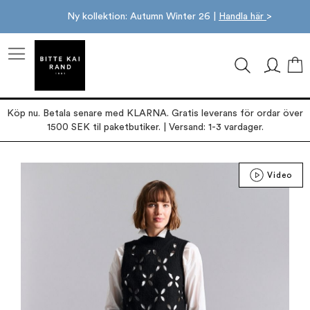
Ny kollektion: Autumn Winter 26 |
Handla här
>
M
Köp nu. Betala senare med KLARNA. Gratis leverans för ordar över
1500 SEK til paketbutiker. | Versand: 1-3 vardager.
Hoppa
Video
till
slutet
av
bildgalleriet