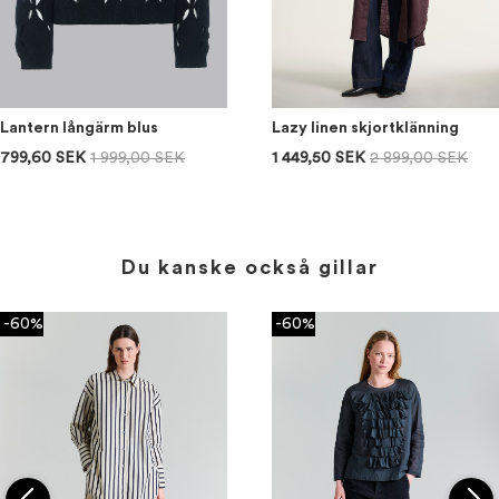
Lantern långärm blus
Lazy linen skjortklänning
799,60 SEK
1 999,00 SEK
1 449,50 SEK
2 899,00 SEK
Du kanske också gillar
-60%
-60%