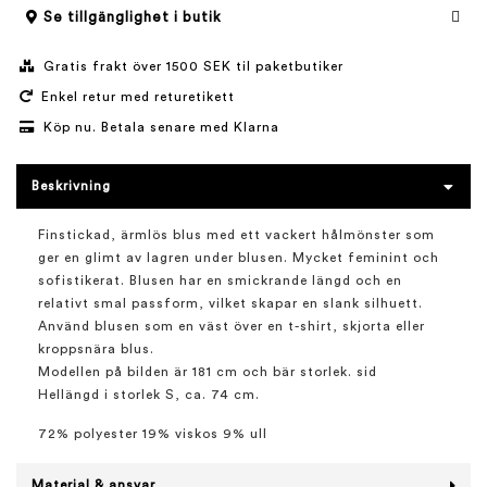
Se tillgänglighet i butik
Gratis frakt över 1500 SEK til paketbutiker
Enkel retur med returetikett
Köp nu. Betala senare med Klarna
Beskrivning
Finstickad, ärmlös blus med ett vackert hålmönster som
ger en glimt av lagren under blusen. Mycket feminint och
sofistikerat. Blusen har en smickrande längd och en
relativt smal passform, vilket skapar en slank silhuett.
Använd blusen som en väst över en t-shirt, skjorta eller
kroppsnära blus.
Modellen på bilden är 181 cm och bär storlek. sid
Hellängd i storlek S, ca. 74 cm.
72% polyester 19% viskos 9% ull
Material & ansvar