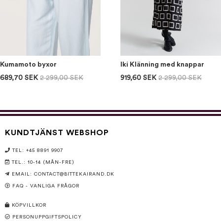
Kumamoto byxor
Iki Klänning med knappar
689,70 SEK
2 299,00 SEK
919,60 SEK
2 299,00 SEK
KUNDTJÄNST WEBSHOP
TEL: +45 8891 9907
TEL.: 10-14 (MÅN-FRE)
EMAIL:
CONTACT@BITTEKAIRAND.DK
FAQ - VANLIGA FRÅGOR
KÖPVILLKOR
PERSONUPPGIFTSPOLICY