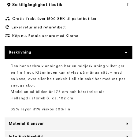
Se tillgänglighet i butik
Gratis frakt över 1500 SEK til paketbutiker
Enkel retur med returetikett
Köp nu. Betala senare med Klarna
Beskrivning
Den här vackra klänningen har en midjeskurning vilket ger
en fin figur. Klänningen kan stylas på många sätt – med
en kavaj över eller helt enkelt i all sin enkelhet med ett par
snygga skor.
Modellen på bilden är 178 cm och bärstorlek sid
Hellängd i storlek S, ca. 102 cm.
39% rayon 31% viskos 30% lin
Material & ansvar
Info & skötselråd