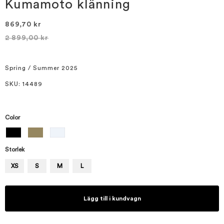
bildgalleriet
Kumamoto klänning
869,70 kr
2 899,00 kr
Spring / Summer 2025
SKU
: 14489
Color
Storlek
XS
S
M
L
Lägg till i kundvagn