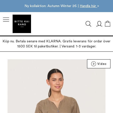
Ny kollektion: Autumn Winter 26 |
Handla här
>
M
Köp nu. Betala senare med KLARNA. Gratis leverans för ordar över
1500 SEK til paketbutiker. | Versand: 1-3 vardager.
Hoppa
Video
till
slutet
av
bildgalleriet