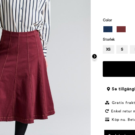
Color
Storlek
XS
S
Se tillgäng
Gratis frakt
Enkel retur 
Köp nu. Bet