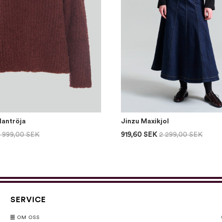
lantröja
Jinzu Maxikjol
1 999,00 SEK
919,60 SEK
2 299,00 SEK
SERVICE
OM OSS