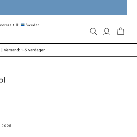
verera till:
Sweden
Min ku
| Versand: 1-3 vardager.
ol
r 2025