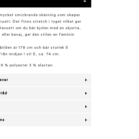
 mycket smickrande skärning som skapar
huett. Det finns stretch i tyget vilket ger
 Oavsett om du bär kjolen med en skjorta,
a eller kavaj, ger den stilen en feminin
bilden är 178 cm och bär storlek S
rån midjan i stl S, ca. 74 cm.
9 % polyester 3 % elastan
svar
lråd
ans