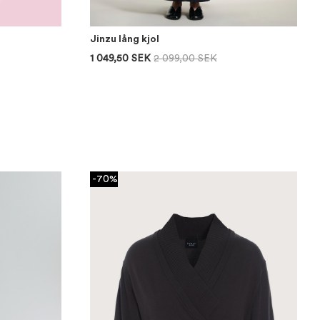
Jinzu lång kjol
1 049,50 SEK
2 099,00 SEK
-70%