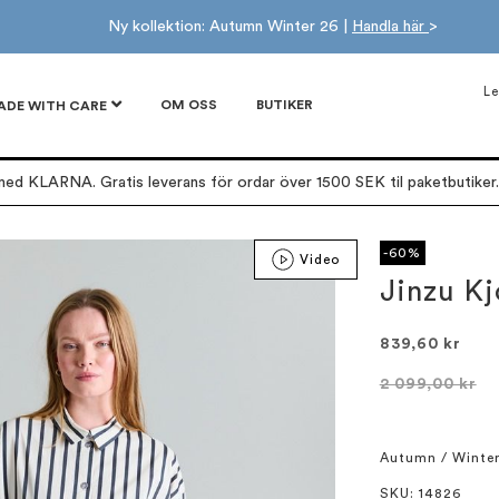
Ny kollektion: Autumn Winter 26 |
Handla här
>
Le
OM OSS
BUTIKER
ADE WITH CARE
ed KLARNA. Gratis leverans för ordar över 1500 SEK til paketbutiker. 
-60%
Video
Jinzu Kj
839,60 kr
2 099,00 kr
Autumn / Winte
SKU
: 14826