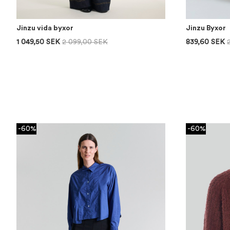
Jinzu vida byxor
Jinzu Byxor
1 049,50 SEK
2 099,00 SEK
839,60 SEK
-60%
-60%