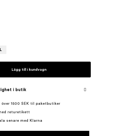
L
Lägg till i kundvagn
lighet i butik
 över 1500 SEK til paketbutiker
med returetikett
ala senare med Klarna