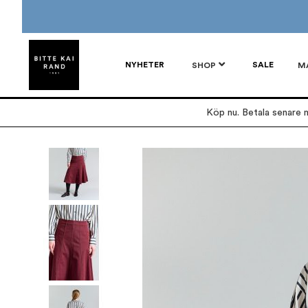
NYHETER
SALE
SHOP
M
Köp nu. Betala senare m
Hoppa
till
slutet
av
bildgalleriet