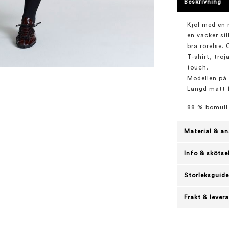
Beskrivning
Kjol med en
en vacker sil
bra rörelse.
T-shirt, tröj
touch.
Modellen på 
Längd mätt f
88 % bomull 
Material & an
Info & skötse
Storleksguide
Frakt & lever