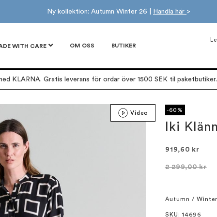
Ny kollektion: Autumn Winter 26 |
Handla här
>
Le
OM OSS
BUTIKER
ADE WITH CARE
ed KLARNA. Gratis leverans för ordar över 1500 SEK til paketbutiker. 
-60%
Video
Iki Klä
919,60 kr
2 299,00 kr
Autumn / Winte
SKU
: 14696