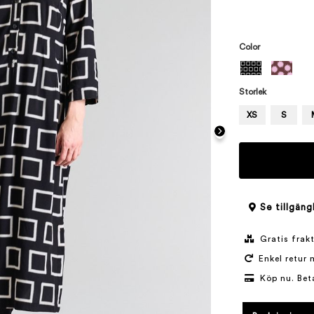
Color
Storlek
XS
S
Se tillgäng
Gratis frakt
Enkel retur 
Köp nu. Bet