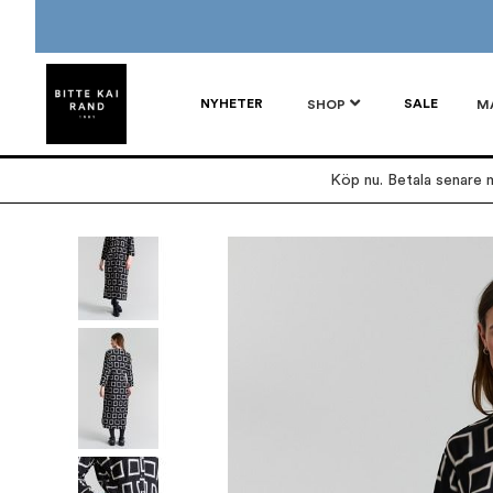
NYHETER
SALE
SHOP
M
Köp nu. Betala senare m
Hoppa
till
slutet
av
bildgalleriet