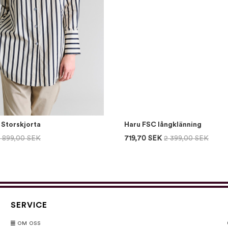
e Storskjorta
Haru FSC långklänning
1 899,00 SEK
719,70 SEK
2 399,00 SEK
SERVICE
OM OSS