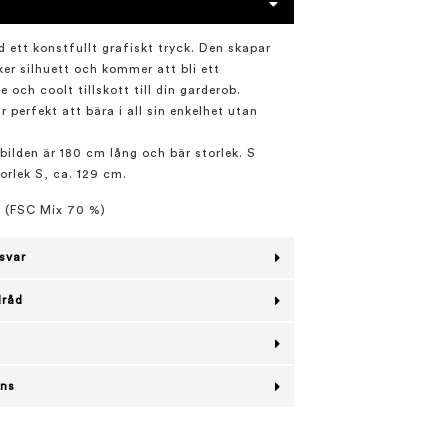
 ett konstfullt grafiskt tryck. Den skapar
ker silhuett och kommer att bli ett
 och coolt tillskott till din garderob.
 perfekt att bära i all sin enkelhet utan
bilden är 180 cm lång och bär storlek. S
orlek S, ca. 129 cm.
s (FSC Mix 70 %)
svar
lråd
ans