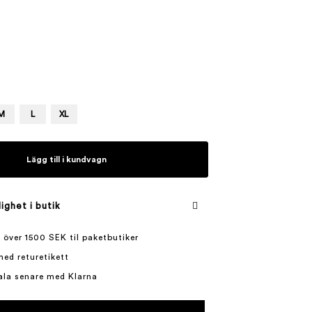
M
L
XL
Lägg till i kundvagn
lighet i butik
 över 1500 SEK til paketbutiker
med returetikett
ala senare med Klarna