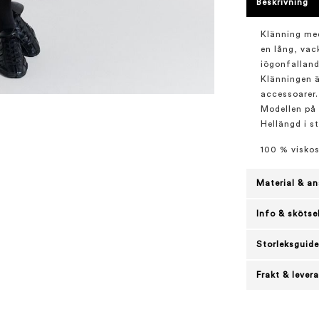
Beskrivning
Klänning med
en lång, vac
iögonfallande
Klänningen är
accessoarer.
Modellen på 
Hellängd i st
100 % visko
Material & an
Info & skötse
Storleksguide
Frakt & lever