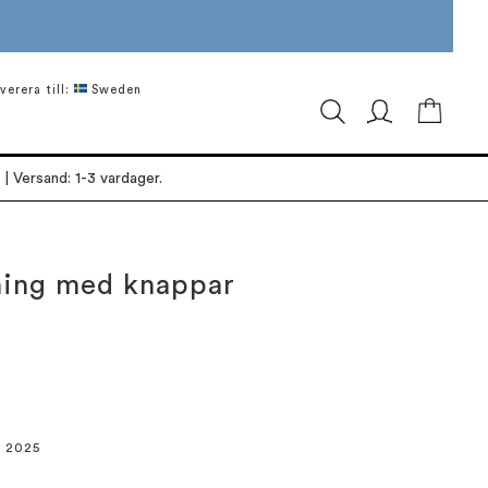
verera till:
Sweden
Min ku
| Versand: 1-3 vardager.
nning med knappar
r 2025