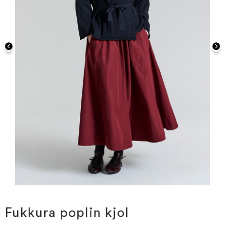
Hoppa
till
början
Fukkura poplin kjol
av