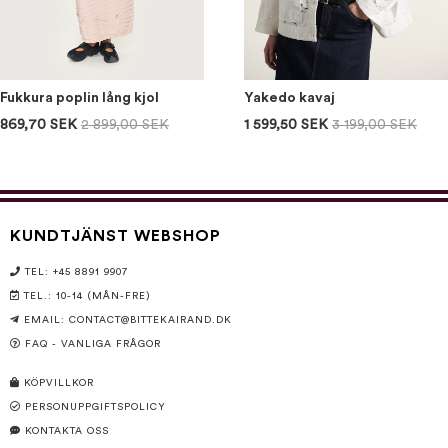
Fukkura poplin lång kjol
Yakedo kavaj
869,70 SEK
2 899,00 SEK
1 599,50 SEK
3 199,00 SEK
KUNDTJÄNST WEBSHOP
TEL: +45 8891 9907
TEL.: 10-14 (MÅN-FRE)
EMAIL:
CONTACT@BITTEKAIRAND.DK
FAQ - VANLIGA FRÅGOR
KÖPVILLKOR
PERSONUPPGIFTSPOLICY
KONTAKTA OSS