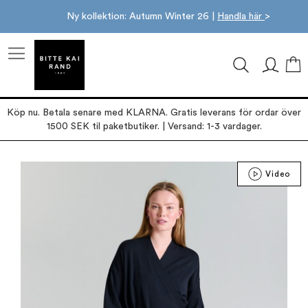
Ny kollektion: Autumn Winter 26 |
Handla här
>
M
Köp nu. Betala senare med KLARNA. Gratis leverans för ordar över
1500 SEK til paketbutiker. | Versand: 1-3 vardager.
Hoppa
Video
till
slutet
av
bildgalleriet