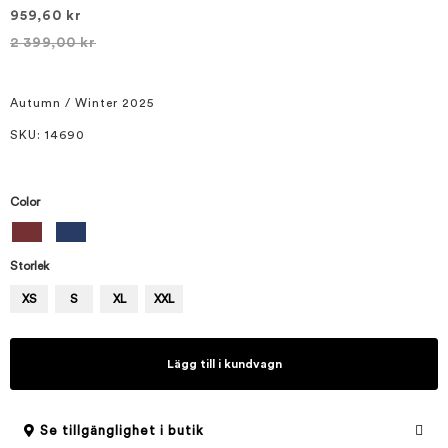
bildgalleriet
959,60 kr
2 399,00 kr
Autumn / Winter 2025
SKU
: 14690
Color
Storlek
XS
S
XL
XXL
Lägg till i kundvagn
Se tillgänglighet i butik