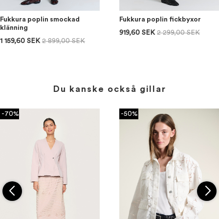
Fukkura poplin smockad
Fukkura poplin fickbyxor
klänning
919,60 SEK
2 299,00 SEK
1 159,60 SEK
2 899,00 SEK
Du kanske också gillar
-70%
-50%