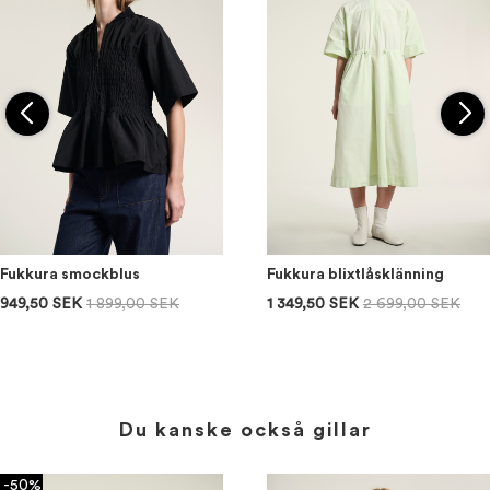
Fukkura smockblus
Fukkura blixtlåsklänning
949,50 SEK
1 899,00 SEK
1 349,50 SEK
2 699,00 SEK
Du kanske också gillar
-50%