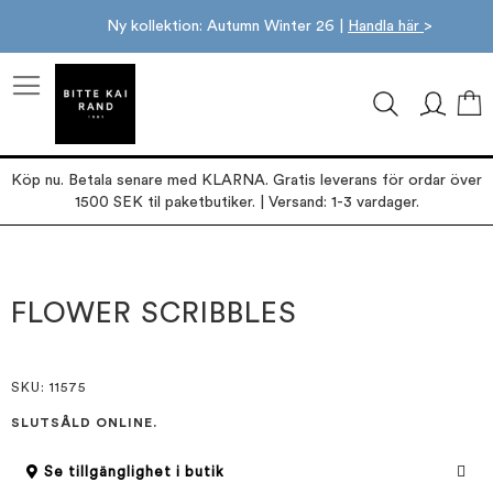
Ny kollektion: Autumn Winter 26 |
Handla här
>
M
Köp nu. Betala senare med KLARNA. Gratis leverans för ordar över
1500 SEK til paketbutiker. | Versand: 1-3 vardager.
Hoppa
Hoppa
till
till
slutet
början
FLOWER SCRIBBLES
av
av
bildgalleriet
bildgalleriet
SKU
: 11575
SLUTSÅLD ONLINE.
Se tillgänglighet i butik