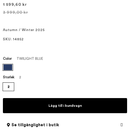
bildgalleriet
1 599,60 kr
3 999,00 kr
Autumn / Winter 2025
SKU
: 14852
Color
TWILIGHT BLUE
Storlek
2
2
Lägg till i kundvagn
Se tillgänglighet i butik