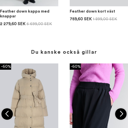
Feather down kappa med
Feather down kort väst
knappar
759,60 SEK
1 899,00 SEK
2 279,60 SEK
5 699,00 SEK
Du kanske också gillar
-60%
-60%