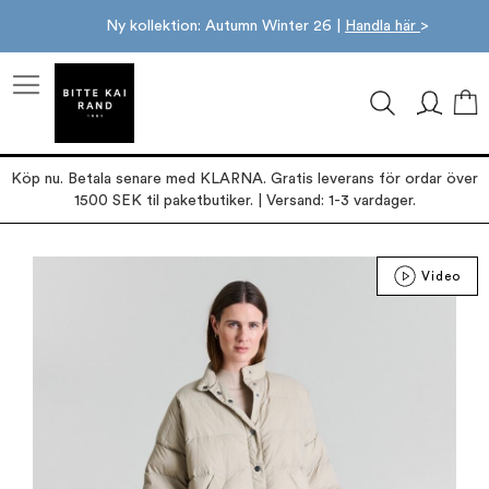
Ny kollektion: Autumn Winter 26 |
Handla här
>
M
Köp nu. Betala senare med KLARNA. Gratis leverans för ordar över
1500 SEK til paketbutiker. | Versand: 1-3 vardager.
Hoppa
Video
till
slutet
av
bildgalleriet