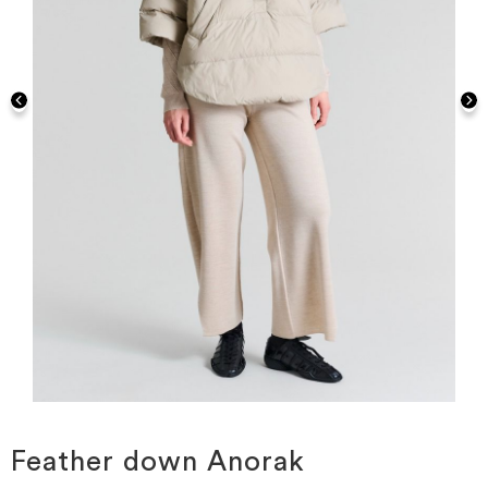
Hoppa
till
början
Feather down Anorak
av